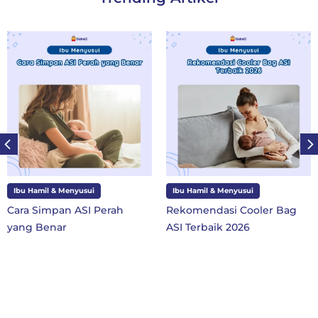
amil & Menyusui
Ibu Hamil & Menyusui
Ibu d
Simpan ASI Perah
Rekomendasi Cooler Bag
10 P
 Benar
ASI Terbaik 2026
SD Ke
Baru