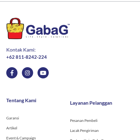
Kontak Kami:
+62 811-8242-224
F
I
Y
a
n
o
c
s
u
e
t
t
b
a
u
o
g
b
Tentang Kami
Layanan Pelanggan
o
r
e
k
a
-
m
Garansi
f
Pesanan Pembeli
Artikel
Lacak Pengiriman
Event & Campaign