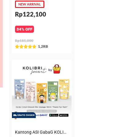
NEW ARRIVAL
Rp122,100
34% OFF
Rp185,000
Rated
1,2RB





5
out
of
5
Kantong ASI GabaG KOLIBRI KASIP 150 ml Poem for Mom