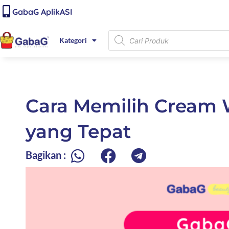
Lewati
content
GabaG AplikASI
ke
konten
Products
Kategori
search
Cara Memilih Cream 
yang Tepat
Bagikan :