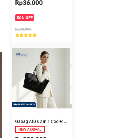
Rp36.000
50% OFF
Rp72.000
Rated





5
out
of
5
Gabag Atlas 2 in 1 Cooler & Diaper Bag Premium Suede – Tas bayi + Thermal pouch 20 Jam, Leakproof, Garansi 6 Bulan
NEW ARRIVAL