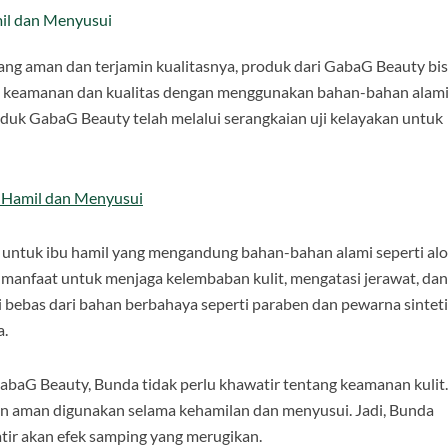
il dan Menyusui
ang aman dan terjamin kualitasnya, produk dari GabaG Beauty bi
n keamanan dan kualitas dengan menggunakan bahan-bahan alam
oduk GabaG Beauty telah melalui serangkaian uji kelayakan untuk
u Hamil dan Menyusui
ntuk ibu hamil yang mengandung bahan-bahan alami seperti al
ki manfaat untuk menjaga kelembaban kulit, mengatasi jerawat, dan
ni bebas dari bahan berbahaya seperti paraben dan pewarna sintet
a.
baG Beauty, Bunda tidak perlu khawatir tentang keamanan kulit.
n aman digunakan selama kehamilan dan menyusui. Jadi, Bunda
ir akan efek samping yang merugikan.