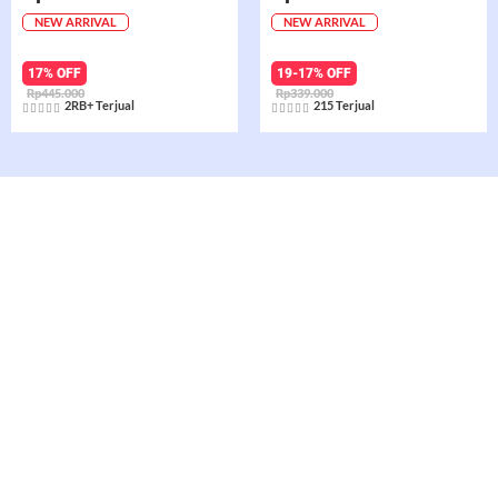
NEW ARRIVAL
NEW ARRIVAL
17% OFF
19-17% OFF
Rp445.000
Rp339.000
2RB+ Terjual
215 Terjual










Rated
Rated
5
5
out
out
of
of
5
5