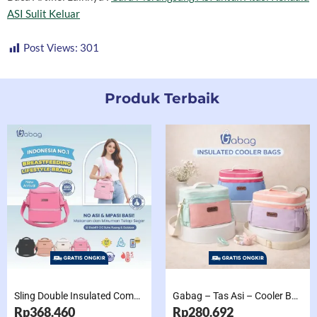
ASI Sulit Keluar
Post Views:
301
Produk Terbaik
Sling Double Insulated Compartment Cappucino Black, Creamy, Salem, Chocolate
Gabag – Tas Asi – Cooler Bag Sling Single Compartment Mint Grape Bubble
Rp368.460
Rp280.692