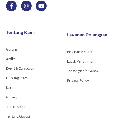
F
I
Y
a
n
o
c
s
u
e
t
t
b
a
u
o
g
b
Tentang Kami
Layanan Pelanggan
o
r
e
k
a
-
m
Garansi
f
Pesanan Pembeli
Artikel
Lacak Pengiriman
Event & Campaign
Tentang Koin GabaG
Hubungi Kami
Privacy Policy
Karir
Gallery
Join Reseller
Tentang GabaG