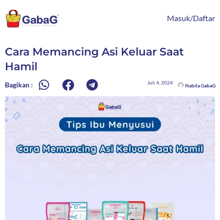
Lewati
content
ke
Masuk/Daftar
konten
Cara Memancing Asi Keluar Saat
Hamil
Juli 4, 2024
Bagikan :
Nabila GabaG