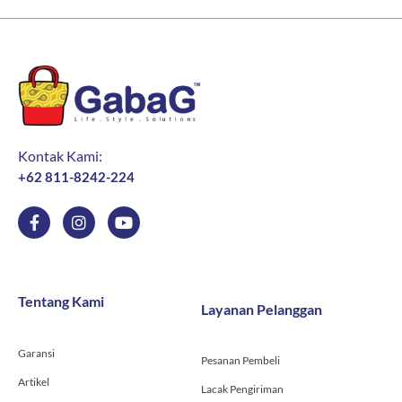
Kontak Kami:
+62 811-8242-224
F
I
Y
a
n
o
c
s
u
e
t
t
b
a
u
o
g
b
Tentang Kami
Layanan Pelanggan
o
r
e
k
a
-
m
Garansi
f
Pesanan Pembeli
Artikel
Lacak Pengiriman