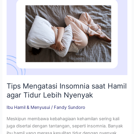
Tidur
Lebih
Nyenyak
Tips Mengatasi Insomnia saat Hamil
agar Tidur Lebih Nyenyak
Ibu Hamil & Menyusui
/
Fandy Sundoro
Meskipun membawa kebahagiaan kehamilan sering kali
juga disertai dengan tantangan, seperti insomnia. Banyak
ibu hamil yang merasa kesulitan tidur dengan nyenyak,