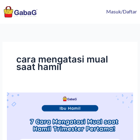
Lewati
content
ke
Masuk/Daftar
konten
cara mengatasi mual
saat hamil
7
Cara
Mengatasi
Mual
saat
Hamil