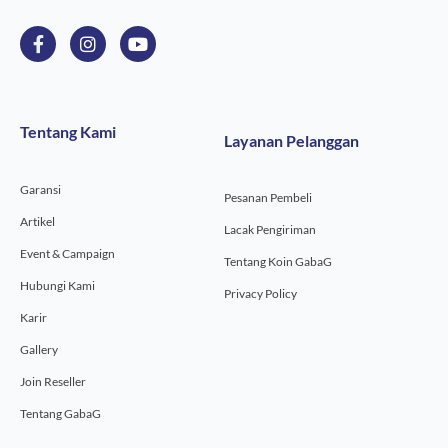
F
I
Y
a
n
o
c
s
u
e
t
t
b
a
u
o
g
b
Tentang Kami
Layanan Pelanggan
o
r
e
k
a
-
m
Garansi
f
Pesanan Pembeli
Artikel
Lacak Pengiriman
Event & Campaign
Tentang Koin GabaG
Hubungi Kami
Privacy Policy
Karir
Gallery
Join Reseller
Tentang GabaG