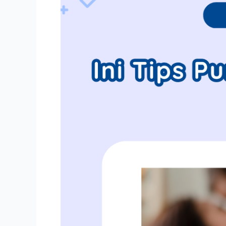
Sambil
Tiduran
yang
Benar!