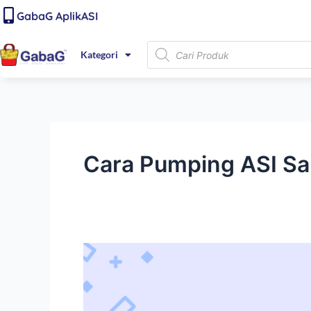
Lewati
content
GabaG AplikASI
ke
konten
Products
Kategori
search
Cara Pumping ASI Sa
Ini
Tips
Pumping
ASI