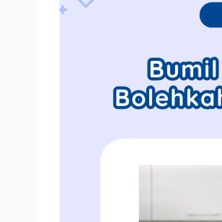
Bolehkah?
Simak
Penjelasannya!