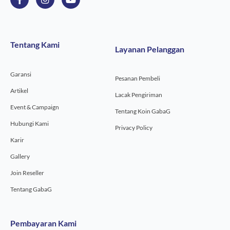
a
n
o
c
s
u
e
t
t
b
a
u
o
g
b
Tentang Kami
Layanan Pelanggan
o
r
e
k
a
-
m
Garansi
f
Pesanan Pembeli
Artikel
Lacak Pengiriman
Event & Campaign
Tentang Koin GabaG
Hubungi Kami
Privacy Policy
Karir
Gallery
Join Reseller
Tentang GabaG
Pembayaran Kami