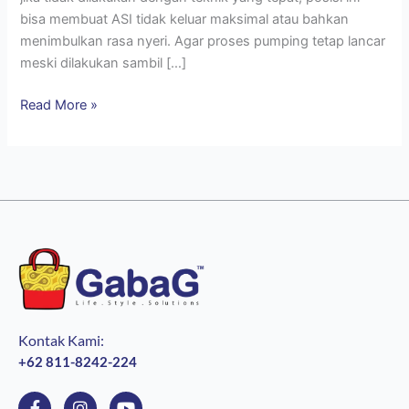
bisa membuat ASI tidak keluar maksimal atau bahkan
menimbulkan rasa nyeri. Agar proses pumping tetap lancar
meski dilakukan sambil […]
Read More »
Kontak Kami:
+62 811-8242-224
F
I
Y