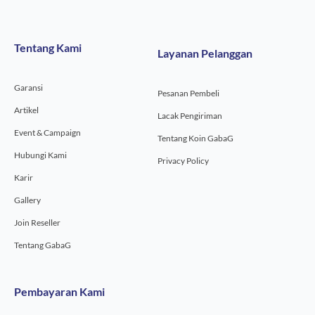
c
s
u
e
t
t
b
a
u
o
g
b
Tentang Kami
Layanan Pelanggan
o
r
e
k
a
-
m
Garansi
f
Pesanan Pembeli
Artikel
Lacak Pengiriman
Event & Campaign
Tentang Koin GabaG
Hubungi Kami
Privacy Policy
Karir
Gallery
Join Reseller
Tentang GabaG
Pembayaran Kami