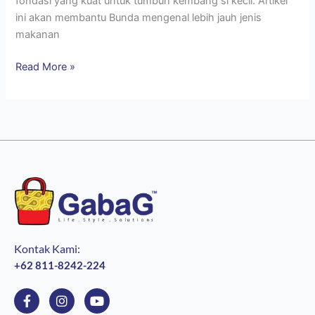
fondasi yang kuat untuk tumbuh kembang si kecil. Artikel
ini akan membantu Bunda mengenal lebih jauh jenis
makanan
Read More »
Kontak Kami:
+62 811-8242-224
F
I
Y
a
n
o