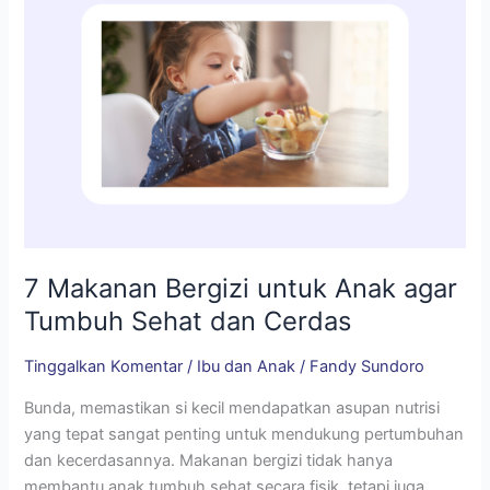
Sehat
dan
Cerdas
7 Makanan Bergizi untuk Anak agar
Tumbuh Sehat dan Cerdas
Tinggalkan Komentar
/
Ibu dan Anak
/
Fandy Sundoro
Bunda, memastikan si kecil mendapatkan asupan nutrisi
yang tepat sangat penting untuk mendukung pertumbuhan
dan kecerdasannya. Makanan bergizi tidak hanya
membantu anak tumbuh sehat secara fisik, tetapi juga