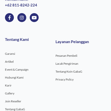
+62 811-8242-224
F
I
Y
a
n
o
c
s
u
e
t
t
b
a
u
o
g
b
Tentang Kami
Layanan Pelanggan
o
r
e
k
a
-
m
Garansi
f
Pesanan Pembeli
Artikel
Lacak Pengiriman
Event & Campaign
Tentang Koin GabaG
Hubungi Kami
Privacy Policy
Karir
Gallery
Join Reseller
Tentang GabaG