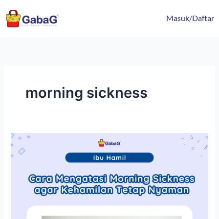
Lewati
content
ke
Masuk/Daftar
konten
morning sickness
Cara
Mengatasi
Morning
Sickness
agar
Kehamilan
Tetap