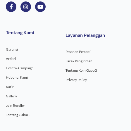
F
I
Y
a
n
o
c
s
u
e
t
t
b
a
u
o
g
b
Tentang Kami
Layanan Pelanggan
o
r
e
k
a
-
m
Garansi
f
Pesanan Pembeli
Artikel
Lacak Pengiriman
Event & Campaign
Tentang Koin GabaG
Hubungi Kami
Privacy Policy
Karir
Gallery
Join Reseller
Tentang GabaG