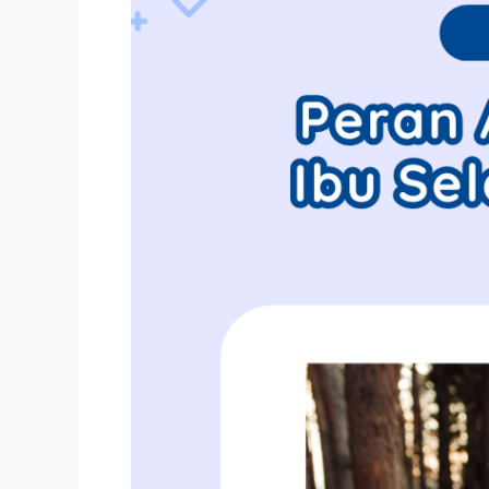
Ibu
Selama
Menyusui,
Dicatat!