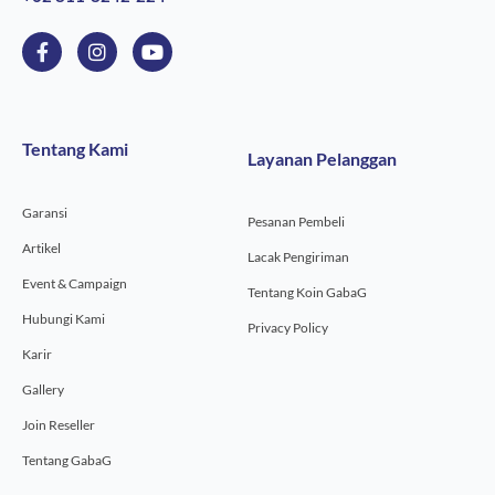
F
I
Y
a
n
o
c
s
u
e
t
t
b
a
u
o
g
b
Tentang Kami
Layanan Pelanggan
o
r
e
k
a
-
m
Garansi
f
Pesanan Pembeli
Artikel
Lacak Pengiriman
Event & Campaign
Tentang Koin GabaG
Hubungi Kami
Privacy Policy
Karir
Gallery
Join Reseller
Tentang GabaG