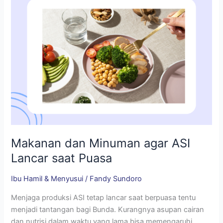
saat
Puasa
Makanan dan Minuman agar ASI
Lancar saat Puasa
Ibu Hamil & Menyusui
/
Fandy Sundoro
Menjaga produksi ASI tetap lancar saat berpuasa tentu
menjadi tantangan bagi Bunda. Kurangnya asupan cairan
dan nutrisi dalam waktu yang lama bisa memengaruhi