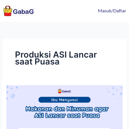
Lewati
content
ke
Masuk/Daftar
konten
Produksi ASI Lancar
saat Puasa
Makanan
dan
Minuman
agar
ASI
Lancar