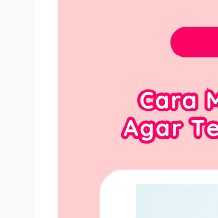
Agar
Tetap
Awet
dan
Higienis