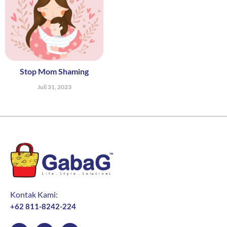
Stop Mom Shaming
Juli 31, 2023
Kontak Kami:
+62 811-8242-224
F
I
Y