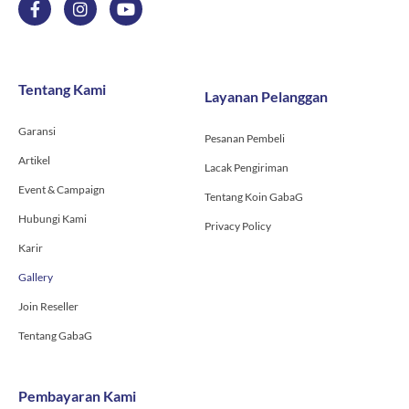
a
n
o
c
s
u
e
t
t
b
a
u
o
g
b
Tentang Kami
Layanan Pelanggan
o
r
e
k
a
-
m
Garansi
Pesanan Pembeli
f
Artikel
Lacak Pengiriman
Event & Campaign
Tentang Koin GabaG
Hubungi Kami
Privacy Policy
Karir
Gallery
Join Reseller
Tentang GabaG
Pembayaran Kami