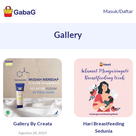
Lewati
content
ke
Masuk/Daftar
konten
Gallery
Gallery By Creata
Hari Breastfeeding
Sedunia
Agustus 28, 2023