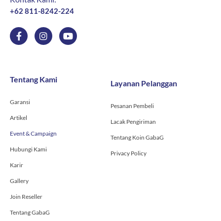
+62 811-8242-224
F
I
Y
a
n
o
c
s
u
e
t
t
b
a
u
o
g
b
Tentang Kami
Layanan Pelanggan
o
r
e
k
a
-
m
Garansi
Pesanan Pembeli
f
Artikel
Lacak Pengiriman
Event & Campaign
Tentang Koin GabaG
Hubungi Kami
Privacy Policy
Karir
Gallery
Join Reseller
Tentang GabaG