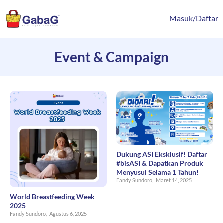
Lewati
content
ke
Masuk/Daftar
konten
Event & Campaign
Dukung ASI Eksklusif! Daftar
#bisASI & Dapatkan Produk
Menyusui Selama 1 Tahun!
Fandy Sundoro,
Maret 14, 2025
World Breastfeeding Week
2025
Fandy Sundoro,
Agustus 6, 2025