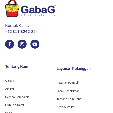
Kontak Kami:
+62 811-8242-224
F
I
Y
a
n
o
c
s
u
e
t
t
b
a
u
o
g
b
Tentang Kami
Layanan Pelanggan
o
r
e
k
a
-
m
Garansi
f
Pesanan Pembeli
Artikel
Lacak Pengiriman
Event & Campaign
Tentang Koin GabaG
Hubungi Kami
Privacy Policy
Karir