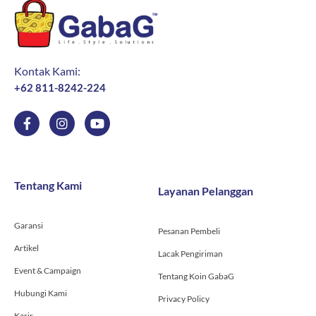
Kontak Kami:
+62 811-8242-224
F
I
Y
a
n
o
c
s
u
e
t
t
b
a
u
o
g
b
Tentang Kami
Layanan Pelanggan
o
r
e
k
a
-
m
Garansi
f
Pesanan Pembeli
Artikel
Lacak Pengiriman
Event & Campaign
Tentang Koin GabaG
Hubungi Kami
Privacy Policy
Karir