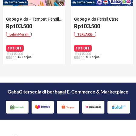
Gabag Kids – Tempat Pensil Anak – Pensil Case Tara
Gabag Kids Pensil Case
Rp103.500
Rp103.500
Lebih Murah
TERLARIS
10% OFF
10% OFF
Rp115.000
Rp115.000
49 Terjual
10 Terjual










Rated
Rated
5
5
out
out
of
of
5
5
GabaG tersedia di berbagai E-Commerce & Marketplace