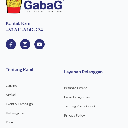
Kontak Kami:
+62 811-8242-224
F
I
Y
a
n
o
c
s
u
e
t
t
b
a
u
o
g
b
Tentang Kami
Layanan Pelanggan
o
r
e
k
a
-
m
Garansi
f
Pesanan Pembeli
Artikel
Lacak Pengiriman
Event & Campaign
Tentang Koin GabaG
Hubungi Kami
Privacy Policy
Karir