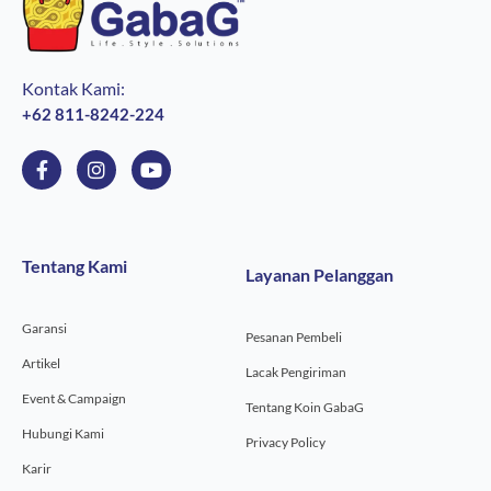
Kontak Kami:
+62 811-8242-224
F
I
Y
a
n
o
c
s
u
e
t
t
b
a
u
o
g
b
Tentang Kami
Layanan Pelanggan
o
r
e
k
a
-
m
Garansi
f
Pesanan Pembeli
Artikel
Lacak Pengiriman
Event & Campaign
Tentang Koin GabaG
Hubungi Kami
Privacy Policy
Karir