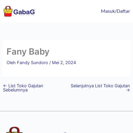
Lewati
content
ke
Masuk/Daftar
konten
Fany Baby
Oleh
Fandy Sundoro
/
Mei 2, 2024
←
List Toko Gajutan
Selanjutnya List Toko Gajutan
Sebelumnya
→