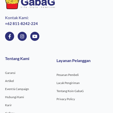
Kontak Kami:
+62 811-8242-224
F
I
Y
a
n
o
c
s
u
e
t
t
b
a
u
o
g
b
Tentang Kami
Layanan Pelanggan
o
r
e
k
a
-
m
Garansi
f
Pesanan Pembeli
Artikel
Lacak Pengiriman
Event & Campaign
Tentang Koin GabaG
Hubungi Kami
Privacy Policy
Karir