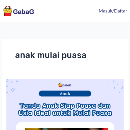
Lewati
content
ke
Masuk/Daftar
konten
anak mulai puasa
Tanda
Anak
Siap
Puasa
dan
Usia
Ideal