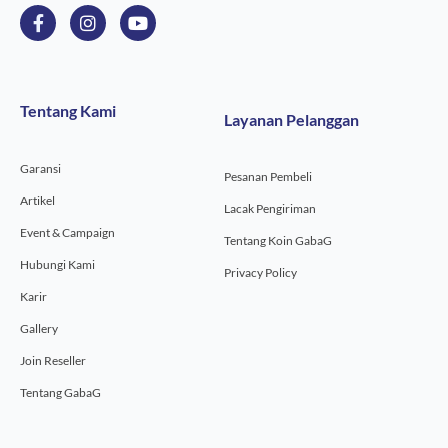
F
I
Y
a
n
o
c
s
u
e
t
t
b
a
u
o
g
b
Tentang Kami
Layanan Pelanggan
o
r
e
k
a
-
m
Garansi
f
Pesanan Pembeli
Artikel
Lacak Pengiriman
Event & Campaign
Tentang Koin GabaG
Hubungi Kami
Privacy Policy
Karir
Gallery
Join Reseller
Tentang GabaG