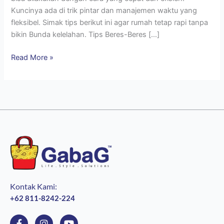
Kuncinya ada di trik pintar dan manajemen waktu yang
fleksibel. Simak tips berikut ini agar rumah tetap rapi tanpa
bikin Bunda kelelahan. Tips Beres-Beres […]
Read More »
Kontak Kami:
+62 811-8242-224
F
I
Y