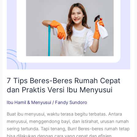
Praktis
Versi
Ibu
Menyusui
7 Tips Beres-Beres Rumah Cepat
dan Praktis Versi Ibu Menyusui
Ibu Hamil & Menyusui
/
Fandy Sundoro
Buat ibu menyusui, waktu terasa begitu terbatas. Antara
menyusui, menggendong bayi, dan istirahat, urusan rumah
sering tertunda. Tapi tenang, Bun! Beres-beres rumah tetap
bisa dilakukan dengan cara yang cepat dan efisien.