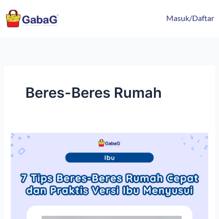
Lewati
content
ke
Masuk/Daftar
konten
Beres-Beres Rumah
7
Tips
Beres-
Beres
Rumah
Cepat
dan