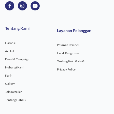
F
I
Y
a
n
o
c
s
u
e
t
t
b
a
u
o
g
b
Tentang Kami
Layanan Pelanggan
o
r
e
k
a
-
m
Garansi
f
Pesanan Pembeli
Artikel
Lacak Pengiriman
Event & Campaign
Tentang Koin GabaG
Hubungi Kami
Privacy Policy
Karir
Gallery
Join Reseller
Tentang GabaG