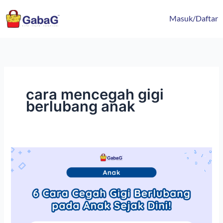
Lewati
content
ke
Masuk/Daftar
konten
cara mencegah gigi
berlubang anak
6
Cara
Cegah
Gigi
Berlubang
pada