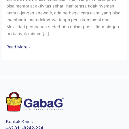
bisa membuat aktivitas sehari-hari terasa tidak nyaman,
namun jangan khawatir, ada berbagai cara alami yang bisa
membantu meredakannya tanpa perlu konsumsi obat.
Mulai dari perubahan sederhana dalam posisi tidur hingga
perbanyak minum […]
Read More »
Kontak Kami:
+62 811-8242-224