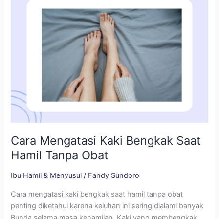
Tanpa
Obat
Cara Mengatasi Kaki Bengkak Saat
Hamil Tanpa Obat
Ibu Hamil & Menyusui
/
Fandy Sundoro
Cara mengatasi kaki bengkak saat hamil tanpa obat
penting diketahui karena keluhan ini sering dialami banyak
Bunda selama masa kehamilan. Kaki yang membengkak