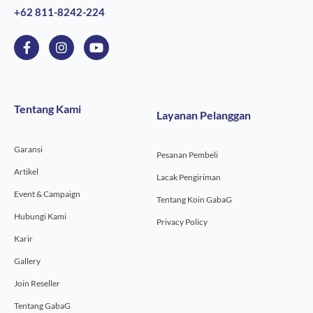
+62 811-8242-224
F
I
Y
a
n
o
c
s
u
e
t
t
b
a
u
o
g
b
Tentang Kami
Layanan Pelanggan
o
r
e
k
a
-
m
Garansi
f
Pesanan Pembeli
Artikel
Lacak Pengiriman
Event & Campaign
Tentang Koin GabaG
Hubungi Kami
Privacy Policy
Karir
Gallery
Join Reseller
Tentang GabaG