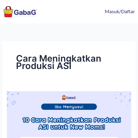
Lewati
content
ke
Masuk/Daftar
konten
Cara Meningkatkan
Produksi ASI
10
Cara
Meningkatkan
Produksi
ASI
untuk