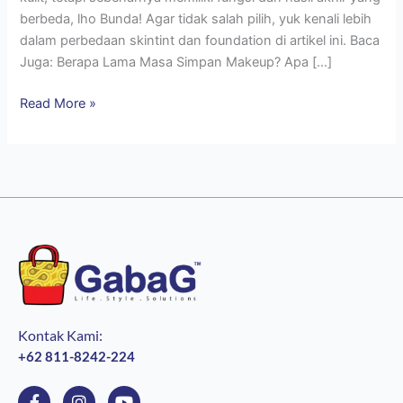
berbeda, lho Bunda! Agar tidak salah pilih, yuk kenali lebih
dalam perbedaan skintint dan foundation di artikel ini. Baca
Juga: Berapa Lama Masa Simpan Makeup? Apa […]
Read More »
Kontak Kami:
+62 811-8242-224
F
I
Y