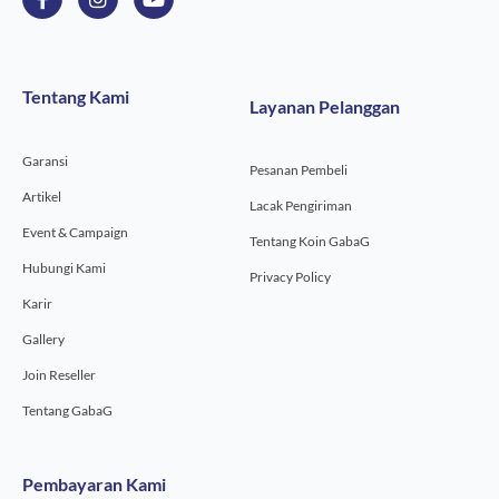
a
n
o
c
s
u
e
t
t
b
a
u
o
g
b
Tentang Kami
Layanan Pelanggan
o
r
e
k
a
-
m
Garansi
f
Pesanan Pembeli
Artikel
Lacak Pengiriman
Event & Campaign
Tentang Koin GabaG
Hubungi Kami
Privacy Policy
Karir
Gallery
Join Reseller
Tentang GabaG
Pembayaran Kami