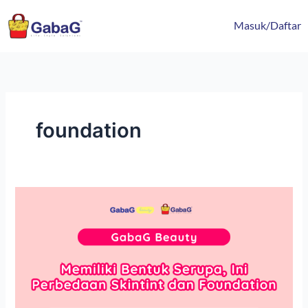
Lewati
content
ke
Masuk/Daftar
konten
foundation
Memiliki
Bentuk
Serupa,
Ini
Perbedaan
Skintint
dan