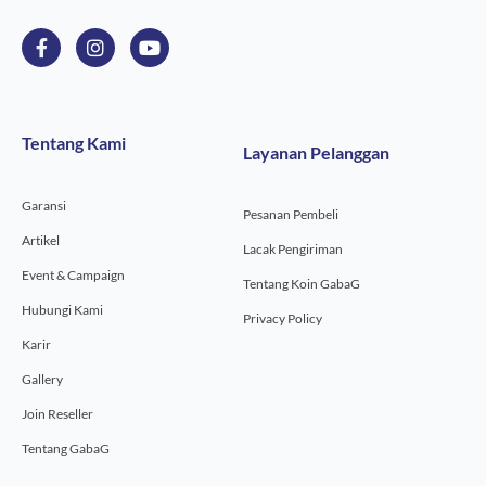
F
I
Y
a
n
o
c
s
u
e
t
t
b
a
u
o
g
b
Tentang Kami
Layanan Pelanggan
o
r
e
k
a
-
m
Garansi
f
Pesanan Pembeli
Artikel
Lacak Pengiriman
Event & Campaign
Tentang Koin GabaG
Hubungi Kami
Privacy Policy
Karir
Gallery
Join Reseller
Tentang GabaG