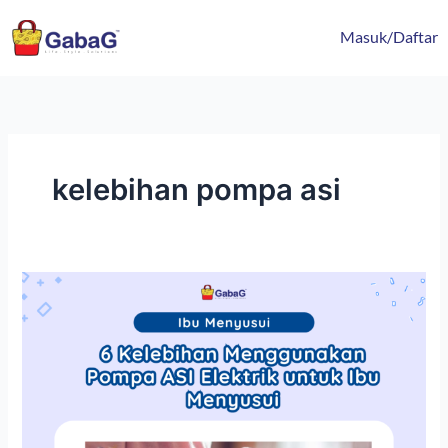
Lewati
content
ke
Masuk/Daftar
konten
kelebihan pompa asi
Kelebihan
Menggunakan
Pompa
ASI
Elektrik
untuk
Ibu