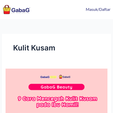
Lewati
content
ke
Masuk/Daftar
konten
Kulit Kusam
9
Cara
Mencegah
Kulit
Kusam
pada
Ibu