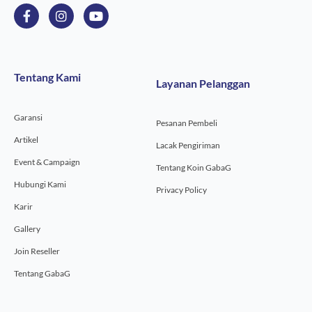
F
I
Y
a
n
o
c
s
u
e
t
t
b
a
u
o
g
b
Tentang Kami
Layanan Pelanggan
o
r
e
k
a
-
m
Garansi
f
Pesanan Pembeli
Artikel
Lacak Pengiriman
Event & Campaign
Tentang Koin GabaG
Hubungi Kami
Privacy Policy
Karir
Gallery
Join Reseller
Tentang GabaG