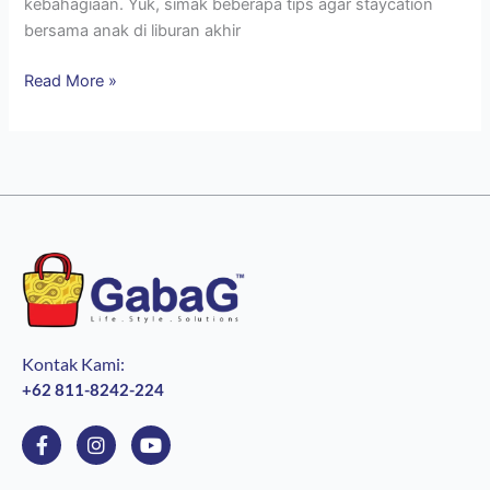
kebahagiaan. Yuk, simak beberapa tips agar staycation
bersama anak di liburan akhir
Read More »
Kontak Kami:
+62 811-8242-224
F
I
Y
a
n
o
c
s
u