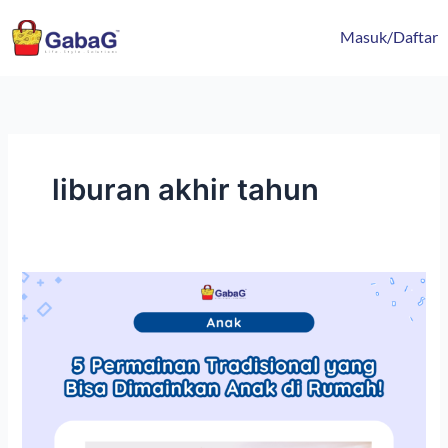
Lewati
content
ke
Masuk/Daftar
konten
liburan akhir tahun
5
Permainan
Tradisional
yang
Bisa
Dimainkan
Anak