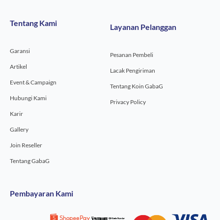
e
t
t
b
a
u
o
g
b
Tentang Kami
Layanan Pelanggan
o
r
e
k
a
-
m
Garansi
f
Pesanan Pembeli
Artikel
Lacak Pengiriman
Event & Campaign
Tentang Koin GabaG
Hubungi Kami
Privacy Policy
Karir
Gallery
Join Reseller
Tentang GabaG
Pembayaran Kami