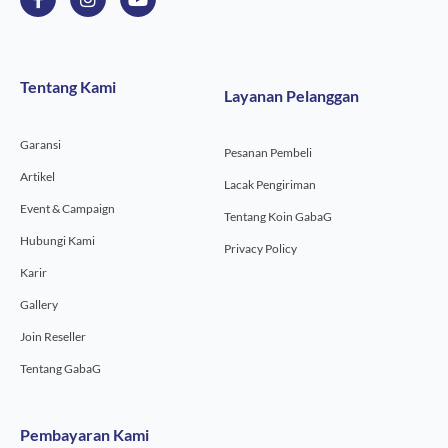
a
n
o
c
s
u
e
t
t
b
a
u
o
g
b
Tentang Kami
Layanan Pelanggan
o
r
e
k
a
-
m
Garansi
f
Pesanan Pembeli
Artikel
Lacak Pengiriman
Event & Campaign
Tentang Koin GabaG
Hubungi Kami
Privacy Policy
Karir
Gallery
Join Reseller
Tentang GabaG
Pembayaran Kami