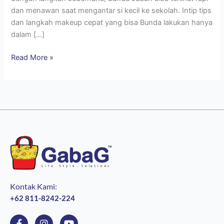
dan menawan saat mengantar si kecil ke sekolah. Intip tips
dan langkah makeup cepat yang bisa Bunda lakukan hanya
dalam […]
Read More »
Kontak Kami:
+62 811-8242-224
F
I
Y