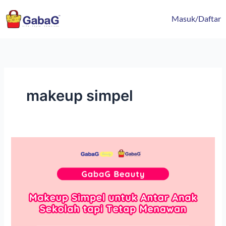
Lewati
content
ke
Masuk/Daftar
konten
makeup simpel
Makeup
Simpel
untuk
Antar
Anak
Sekolah
tapi