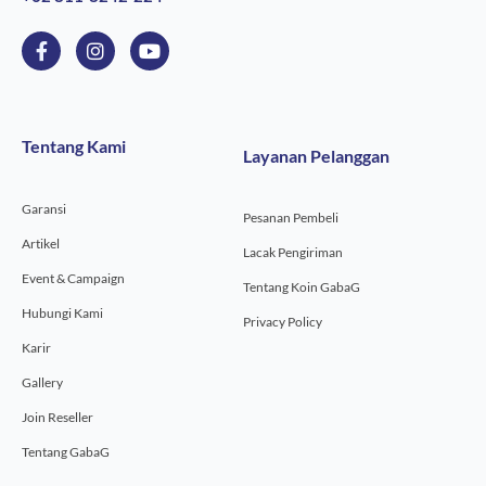
F
I
Y
a
n
o
c
s
u
e
t
t
b
a
u
o
g
b
Tentang Kami
Layanan Pelanggan
o
r
e
k
a
-
m
Garansi
f
Pesanan Pembeli
Artikel
Lacak Pengiriman
Event & Campaign
Tentang Koin GabaG
Hubungi Kami
Privacy Policy
Karir
Gallery
Join Reseller
Tentang GabaG