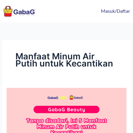
Lewati
content
ke
Masuk/Daftar
konten
Manfaat Minum Air
Putih untuk Kecantikan
Tanpa
disadari,
Ini
5
Manfaat
Minum