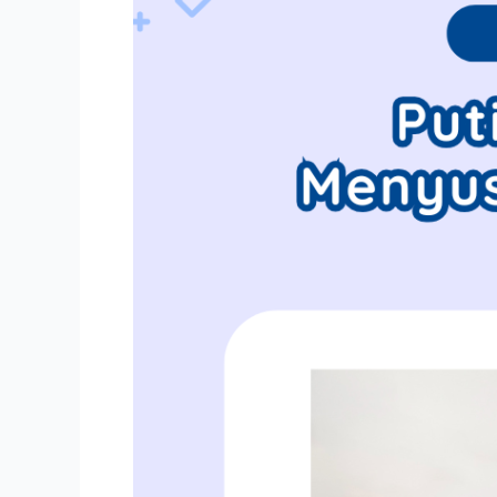
Penyebab
dan
Cara
Mengatasinya