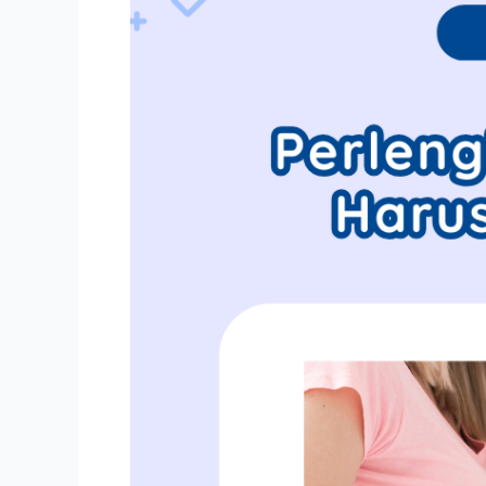
Dibawa
oleh
Bunda!