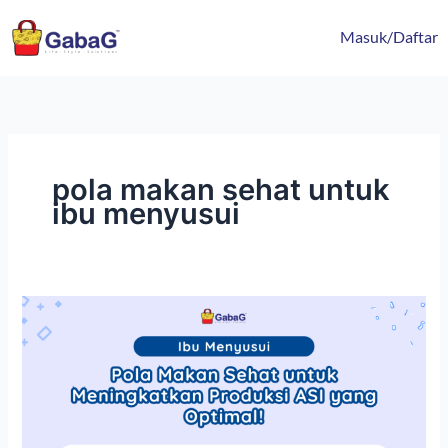
Lewati
content
ke
Masuk/Daftar
konten
pola makan sehat untuk
ibu menyusui
Pola
Makan
Sehat
untuk
Meningkatkan
Produksi