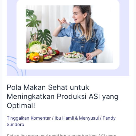
ASI
yang
Optimal!
Pola Makan Sehat untuk
Meningkatkan Produksi ASI yang
Optimal!
Tinggalkan Komentar
/
Ibu Hamil & Menyusui
/
Fandy
Sundoro
Setiap ibu menyusui pasti ingin memberikan ASI yang