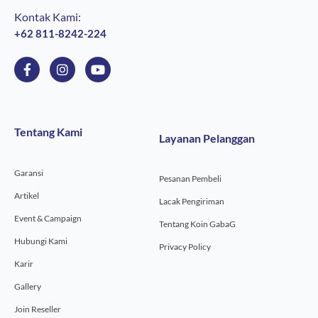
Kontak Kami:
+62 811-8242-224
F
I
Y
a
n
o
c
s
u
e
t
t
b
a
u
o
g
b
Tentang Kami
Layanan Pelanggan
o
r
e
k
a
-
m
Garansi
f
Pesanan Pembeli
Artikel
Lacak Pengiriman
Event & Campaign
Tentang Koin GabaG
Hubungi Kami
Privacy Policy
Karir
Gallery
Join Reseller