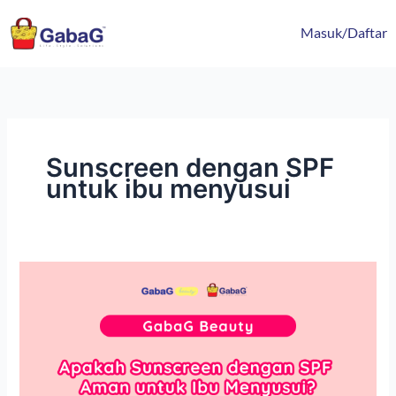
Lewati
content
ke
Masuk/Daftar
konten
Sunscreen dengan SPF
untuk ibu menyusui
Apakah
Sunscreen
dengan
SPF
Aman
untuk