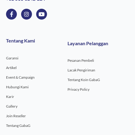
F
I
Y
a
n
o
c
s
u
e
t
t
b
a
u
o
g
b
Tentang Kami
Layanan Pelanggan
o
r
e
k
a
-
m
Garansi
f
Pesanan Pembeli
Artikel
Lacak Pengiriman
Event & Campaign
Tentang Koin GabaG
Hubungi Kami
Privacy Policy
Karir
Gallery
Join Reseller
Tentang GabaG