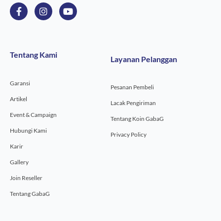
F
I
Y
a
n
o
c
s
u
e
t
t
b
a
u
o
g
b
Tentang Kami
Layanan Pelanggan
o
r
e
k
a
-
m
Garansi
f
Pesanan Pembeli
Artikel
Lacak Pengiriman
Event & Campaign
Tentang Koin GabaG
Hubungi Kami
Privacy Policy
Karir
Gallery
Join Reseller
Tentang GabaG