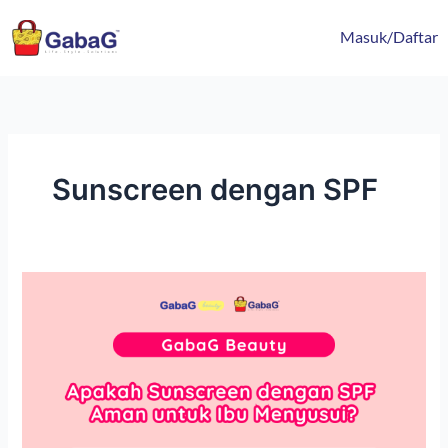
Lewati
content
ke
Masuk/Daftar
konten
Sunscreen dengan SPF
Apakah
Sunscreen
dengan
SPF
Aman
untuk
Ibu