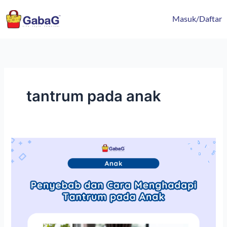
Lewati
content
ke
Masuk/Daftar
konten
tantrum pada anak
Penyebab
dan
Cara
Menghadapi
Tantrum
pada
Anak