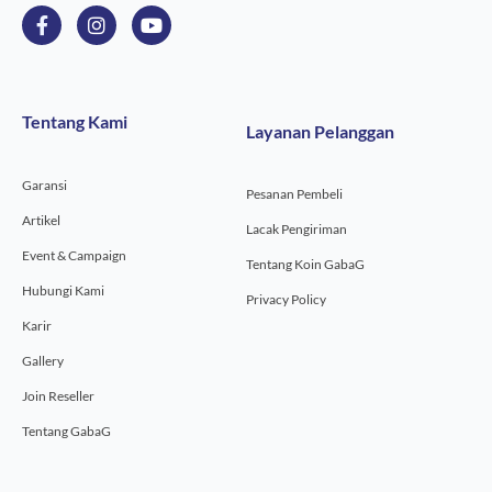
F
I
Y
a
n
o
c
s
u
e
t
t
b
a
u
o
g
b
Tentang Kami
Layanan Pelanggan
o
r
e
k
a
-
m
Garansi
f
Pesanan Pembeli
Artikel
Lacak Pengiriman
Event & Campaign
Tentang Koin GabaG
Hubungi Kami
Privacy Policy
Karir
Gallery
Join Reseller
Tentang GabaG