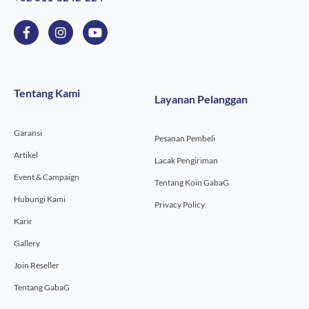
F
I
Y
a
n
o
c
s
u
e
t
t
b
a
u
o
g
b
Tentang Kami
Layanan Pelanggan
o
r
e
k
a
-
m
Garansi
f
Pesanan Pembeli
Artikel
Lacak Pengiriman
Event & Campaign
Tentang Koin GabaG
Hubungi Kami
Privacy Policy
Karir
Gallery
Join Reseller
Tentang GabaG