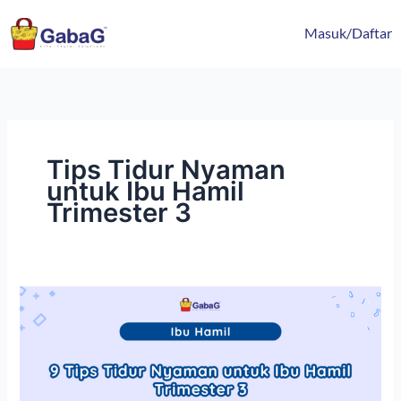
Lewati
content
ke
Masuk/Daftar
konten
Tips Tidur Nyaman
untuk Ibu Hamil
Trimester 3
9
Tips
Tidur
Nyaman
untuk