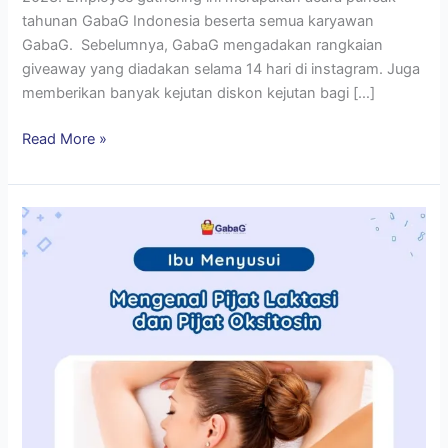
tahunan GabaG Indonesia beserta semua karyawan
GabaG. Sebelumnya, GabaG mengadakan rangkaian
giveaway yang diadakan selama 14 hari di instagram. Juga
memberikan banyak kejutan diskon kejutan bagi […]
Read More »
Mengenal
Pijat
Laktasi
dan
Pijat
Oksitosin
untuk
Mendukung
Ibu
Menyusui