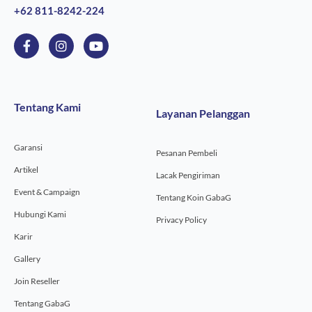
+62 811-8242-224
F
I
Y
a
n
o
c
s
u
e
t
t
b
a
u
o
g
b
Tentang Kami
Layanan Pelanggan
o
r
e
k
a
-
m
Garansi
f
Pesanan Pembeli
Artikel
Lacak Pengiriman
Event & Campaign
Tentang Koin GabaG
Hubungi Kami
Privacy Policy
Karir
Gallery
Join Reseller
Tentang GabaG