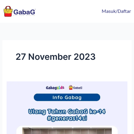
Lewati
content
ke
Masuk/Daftar
konten
27 November 2023
Employee
Gathering
Ulang
Tahun
GabaG
ke-
14