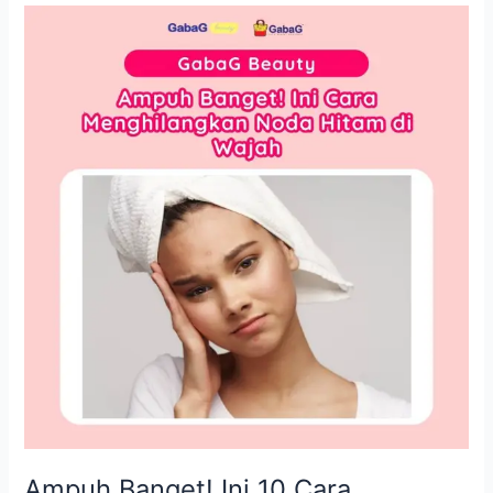
Ampuh
Banget!
Ini
10
Cara
Menghilangkan
Noda
Hitam
di
Wajah
Ampuh Banget! Ini 10 Cara