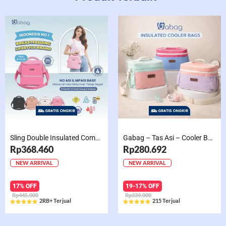
Sling Double Insulated Compartment Cappucino Black, Creamy, Salem, Chocolate
Gabag – Tas Asi – Cooler Bag Sling Single Compartment Mint Grape Bubble
Rp368.460
Rp280.692
NEW ARRIVAL
NEW ARRIVAL
17% OFF
19-17% OFF
Rp445.000
Rp339.000
2RB+ Terjual
215 Terjual










Rated
Rated
5
5