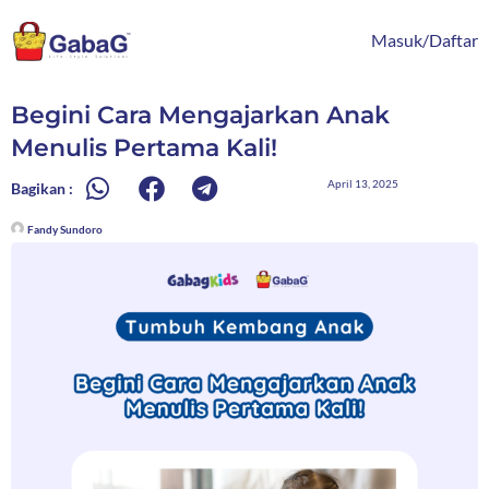
Lewati
content
ke
Masuk/Daftar
konten
Begini Cara Mengajarkan Anak
Menulis Pertama Kali!
April 13, 2025
Bagikan :
Fandy Sundoro