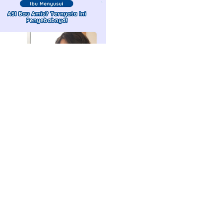
 24, 2026
 Bau Amis? Ternyata Ini
nyebabnya!
d More