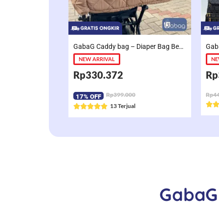
o
f
5
GabaG Caddy bag – Diaper Bag Besar | multifungsi | Sekat Rapih dan luas
Gab
NEW ARRIVAL
NE
Rp330.372
Rp
Rp399.000
Rp44
17% OFF

R
13 Terjual





a
t
e
d
5
o
GabaG 
u
t