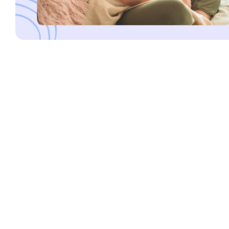
Juni 24, 2026
Cara Simpan ASI Perah yang Benar
Jangan sampai salah cara simpan ASI perah ya Bunda, harus 
kualitas ASIP tetap terjaga
Read More