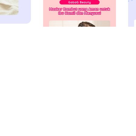
yang benar agar
Juni 24, 2026
Juni
Masker Rambut yang Aman
ASI
untuk Ibu Hamil dan
Pe
Menyusui
Rea
Read More
Read More Article