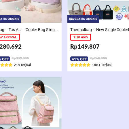
Gabag – Tas Asi – Cooler Bag Sling Single Compartment Mint Grape Bubble
W ARRIVAL
TERLARIS
280.692
Rp149.807
Rp339.000
Rp260.000
% OFF
41% OFF
R
215 Terjual
R
1RB+ Terjual









a
a
t
t
e
e
d
d
5
5
o
o
u
u
t
t