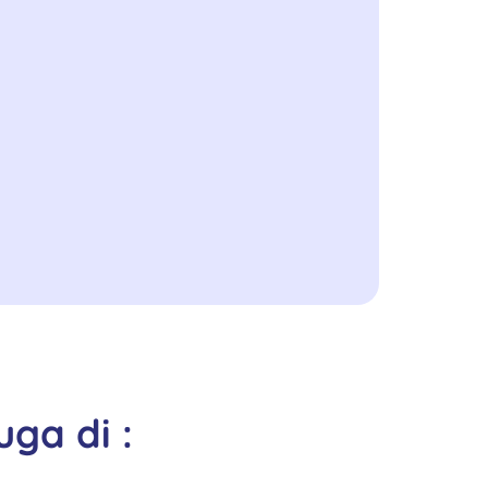
o
f
5
ga di :