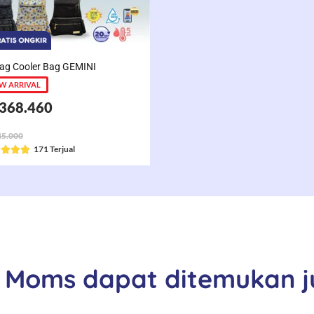
o
o
f
f
5
5
ag Cooler Bag GEMINI
W ARRIVAL
368.460
5.000
R
171 Terjual




a
t
e
d
5
o
Moms dapat ditemukan ju
u
t
o