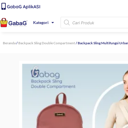
Lewati
content
GabaG AplikASI
ke
konten
Products
Kategori
search
Beranda
/
Backpack Sling Double Compartment
/ Backpack Sling Multifungsi Urban 