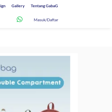
ign
Gallery
Tentang GabaG
Masuk/Daftar
fungsi Urban Series (
y / Black / Salem )
Harga
000
saat
ini