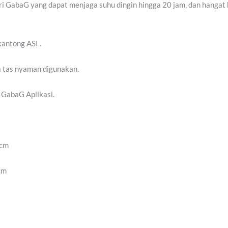
ari GabaG yang dapat menjaga suhu dingin hingga 20 jam, dan hangat
antong ASI .
a tas nyaman digunakan.
i GabaG Aplikasi.
 cm
cm