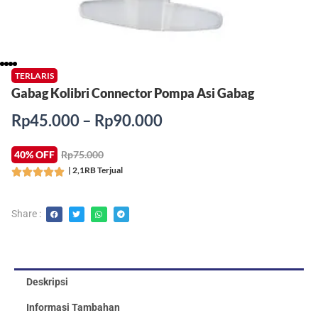
TERLARIS
Gabag Kolibri Connector Pompa Asi Gabag
Rentang
Rp
45.000
–
Rp
90.000
harga:
Rp45.000
40% OFF
Rp75.000
hingga
| 2,1RB Terjual
Rated





Rp90.000
5
out
Share :
of
5
Deskripsi
Informasi Tambahan