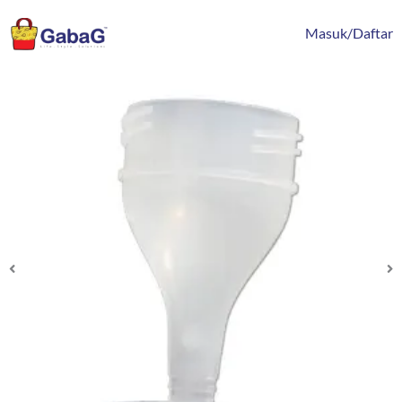
Lewati
content
ke
Masuk/Daftar
konten