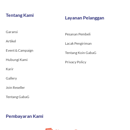
e
t
t
b
a
u
o
g
b
Tentang Kami
Layanan Pelanggan
o
r
e
k
a
-
m
Garansi
f
Pesanan Pembeli
Artikel
Lacak Pengiriman
Event & Campaign
Tentang Koin GabaG
Hubungi Kami
Privacy Policy
Karir
Gallery
Join Reseller
Tentang GabaG
Pembayaran Kami