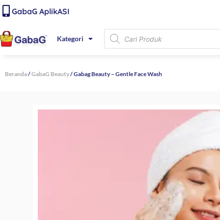
Lewati
content
GabaG AplikASI
ke
konten
Products
Kategori
search
Beranda
/
GabaG Beauty
/ Gabag Beauty – Gentle Face Wash