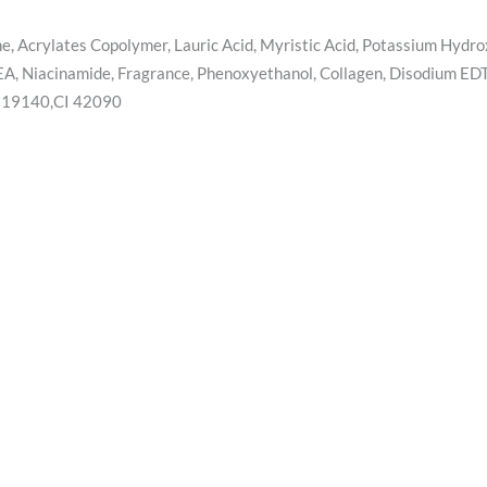
, Acrylates Copolymer, Lauric Acid, Myristic Acid, Potassium Hydro
DEA, Niacinamide, Fragrance, Phenoxyethanol, Collagen, Disodium ED
CI 19140,CI 42090