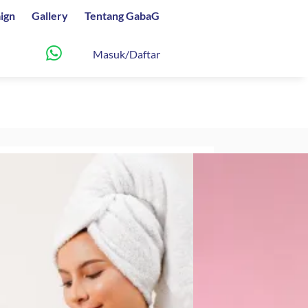
ign
Gallery
Tentang GabaG
Masuk/Daftar
tle Face Wash
Harga
0
saat
ini
.
adalah: