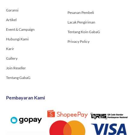
k
a
-
m
Garansi
f
Pesanan Pembeli
Artikel
Lacak Pengiriman
Event & Campaign
Tentang Koin GabaG
Hubungi Kami
Privacy Policy
Karir
Gallery
Join Reseller
Tentang GabaG
Pembayaran Kami