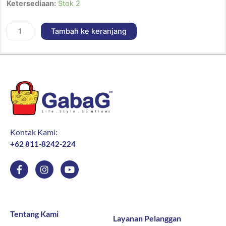
Ketersediaan:
Stok 2
Gabag
Beauty
Tambah ke keranjang
Pure
Package
-
Daily
+
Night
Cream
Kontak Kami:
+62 811-8242-224
F
I
Y
a
n
o
c
s
u
e
t
t
b
a
u
o
g
b
Tentang Kami
Layanan Pelanggan
o
r
e