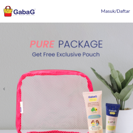
Lewati
content
ke
Masuk/Daftar
konten