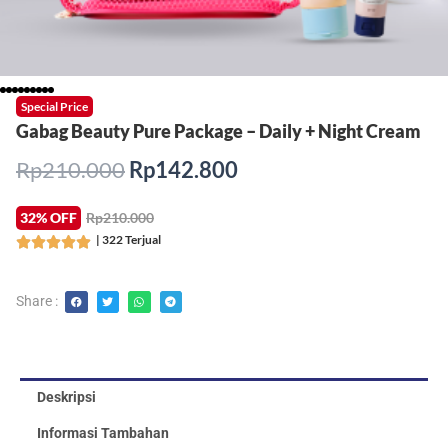
Special Price
Gabag Beauty Pure Package – Daily + Night Cream
Harga
Harga
Rp
210.000
Rp
142.800
aslinya
saat
adalah:
ini
32% OFF
Rp210.000
Rp210.000.
adalah:
| 322 Terjual
Rated





Rp142.800.
5
out
Share :
of
5
Deskripsi
Informasi Tambahan