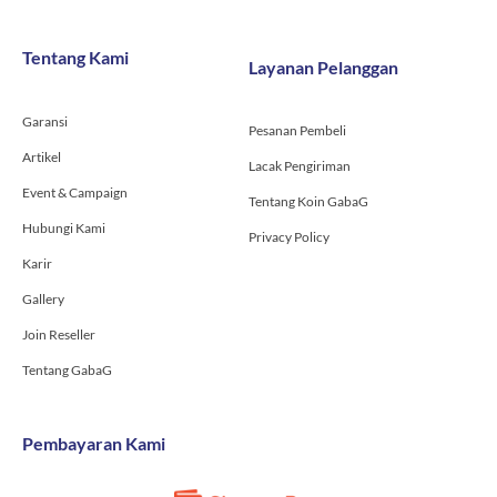
e
t
t
b
a
u
o
g
b
Tentang Kami
Layanan Pelanggan
o
r
e
k
a
-
m
Garansi
f
Pesanan Pembeli
Artikel
Lacak Pengiriman
Event & Campaign
Tentang Koin GabaG
Hubungi Kami
Privacy Policy
Karir
Gallery
Join Reseller
Tentang GabaG
Pembayaran Kami