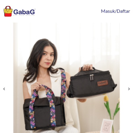
Lewati
content
ke
Masuk/Daftar
konten