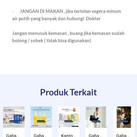
·
JANGAN DI MAKAN , jika tertelan segera minum
air putih yang banyak dan hubungi Dokter
Jangan menusuk kemasan , buang jika kemasan sudah
bolong / sobek ( tidak bisa digunakan)
Produk Terkait
GabaG Flexi Pack Ice Gel Panas Dingin Multifungsi untuk ASI, MPASI, makanan minuman & Kompres
Gabag Beauty Shampoo Penumbuh Rambut Anti Rontok Non SLS / Keratin Conditioner / Hair Serum & Spray – Halal BPOM
Kantong ASI GabaG KOLIBRI KASIP 150 ml Poem for Mom
Gabag Atlas 2 in 1 Cooler & Diaper Bag Premium Suede – Tas bayi + Thermal pouch 20 Jam, Leakproof, Garansi 6 Bulan
Gabag Nova Backpack – Tas Bayi Diaper Bag Ransel Insulated Thermal & Laptop Sleeve