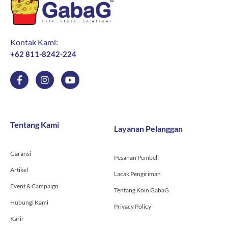
|
Pendingin
Asi
|
Kontak Kami:
Ice
+62 811-8242-224
gel
F
I
Y
Pack
a
n
o
c
s
u
e
t
t
b
a
u
o
g
b
Tentang Kami
Layanan Pelanggan
o
r
e
k
a
-
m
Garansi
f
Pesanan Pembeli
Artikel
Lacak Pengiriman
Event & Campaign
Tentang Koin GabaG
Hubungi Kami
Privacy Policy
Karir