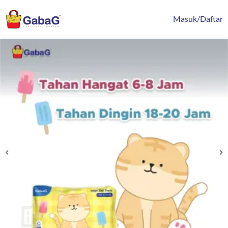
Lewati
content
ke
Masuk/Daftar
konten