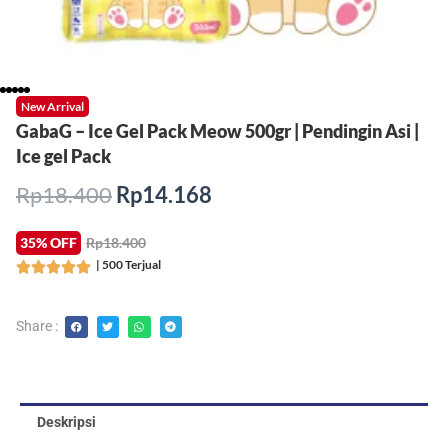
New Arrival
GabaG – Ice Gel Pack Meow 500gr | Pendingin Asi |
Ice gel Pack
Harga
Harga
Rp
18.400
Rp
14.168
aslinya
saat
adalah:
ini
35% OFF
Rp18.400
Rp18.400.
adalah:
| 500 Terjual
Rated





Rp14.168.
5
out
Share :
of
5
Deskripsi