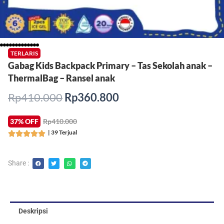
TERLARIS
Gabag Kids Backpack Primary – Tas Sekolah anak –
ThermalBag – Ransel anak
Harga
Harga
Rp
410.000
Rp
360.800
aslinya
saat
adalah:
ini
37% OFF
Rp410.000
Rp410.000.
adalah:
| 39 Terjual
Rated





Rp360.800.
5
out
Share :
of
5
Deskripsi