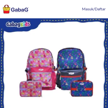
Lewati
content
ke
Masuk/Daftar
konten